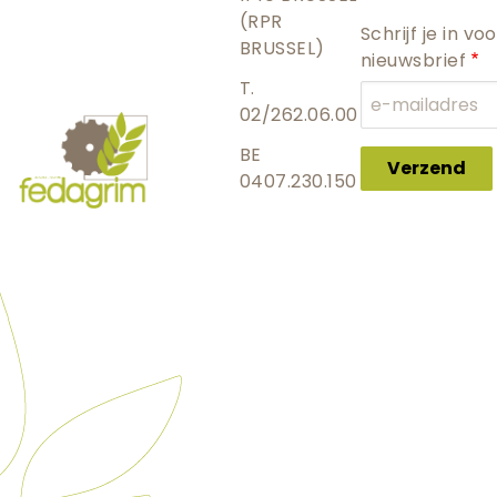
(RPR
Schrijf je in vo
BRUSSEL)
nieuwsbrief
T.
02/262.06.00
BE
Verzend
0407.230.150