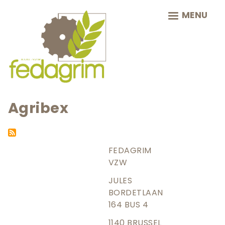
Skip
MENU
to
main
navigation
Agribex
FEDAGRIM
VZW
JULES
BORDETLAAN
164 BUS 4
1140 BRUSSEL