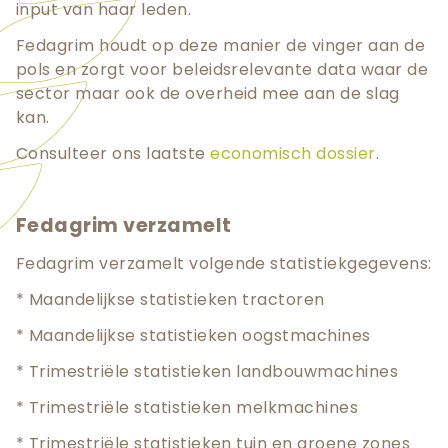
input van haar leden.
Fedagrim houdt op deze manier de vinger aan de
pols en zorgt voor beleidsrelevante data waar de
sector maar ook de overheid mee aan de slag
kan.
Consulteer ons laatste
economisch dossier
.
Fedagrim verzamelt
Fedagrim verzamelt volgende statistiekgegevens:
* Maandelijkse statistieken tractoren
* Maandelijkse statistieken oogstmachines
* Trimestriële statistieken landbouwmachines
* Trimestriële statistieken melkmachines
* Trimestriële statistieken tuin en groene zones