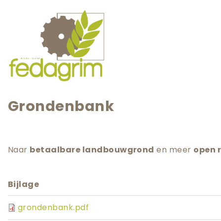
Skip
to
main
User
navigation
account
menu
Main
navigation
Grondenbank
Naar
betaalbare landbouwgrond
en meer
open 
Bijlage
grondenbank.pdf