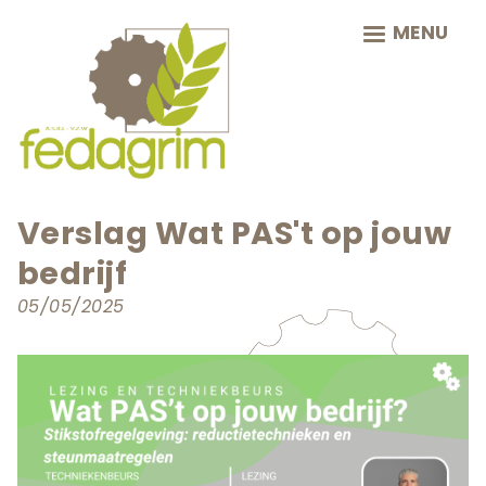
Skip
MENU
to
main
navigation
Verslag Wat PAS't op jouw
bedrijf
05/05/2025
Teaser
afbeelding