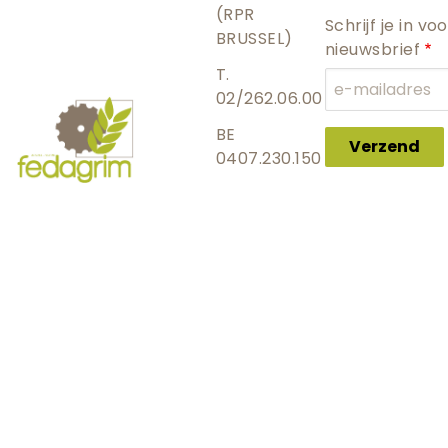
(RPR
Schrijf je in vo
BRUSSEL)
nieuwsbrief
T.
02/262.06.00
BE
Verzend
0407.230.150