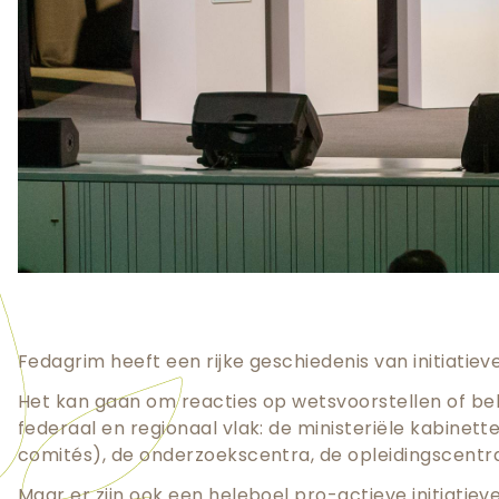
Fedagrim heeft een rijke geschiedenis van initiati
Het kan gaan om reacties op wetsvoorstellen of be
federaal en regionaal vlak: de ministeriële kabine
comités), de onderzoekscentra, de opleidingscentra
Maar er zijn ook een heleboel pro-actieve initiatiev