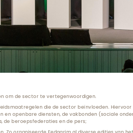
even om de sector te vertegenwoordigen.
leidsmaatregelen die de sector beïnvloeden. Hiervoo
tten en openbare diensten, de vakbonden (sociale onde
, de beroepsfederaties en de pers;
en. Zo organiseerde Fedagrim al diverse edities van he