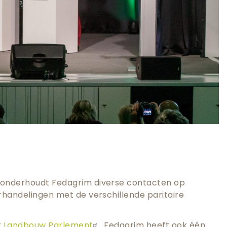
r onderhoudt Fedagrim diverse contacten op
rhandelingen met de verschillende paritaire
t
Landbouw Parlement
. Fedagrim heeft ook één