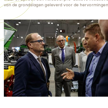
van de grondslagen geleverd voor de hervorminge
Teaser
afbeelding