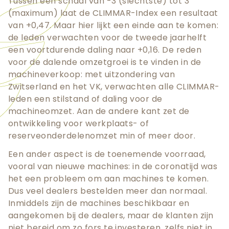
Tussen een schaal van -3 (slechtste) tot 3
(maximum) laat de CLIMMAR-Index een resultaat
van +0,47. Maar hier lijkt een einde aan te komen:
de leden verwachten voor de tweede jaarhelft
een voortdurende daling naar +0,16. De reden
voor de dalende omzetgroei is te vinden in de
machineverkoop: met uitzondering van
Zwitserland en het VK, verwachten alle CLIMMAR-
leden een stilstand of daling voor de
machineomzet. Aan de andere kant zet de
ontwikkeling voor werkplaats- of
reserveonderdelenomzet min of meer door.
Een ander aspect is de toenemende voorraad,
vooral van nieuwe machines: in de coronatijd was
het een probleem om aan machines te komen.
Dus veel dealers bestelden meer dan normaal.
Inmiddels zijn de machines beschikbaar en
aangekomen bij de dealers, maar de klanten zijn
niet bereid om zo fors te investeren, zelfs niet in