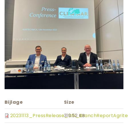
Teaser
afbeelding
Bijlage
Size
20231113_PressRelease_DSI_BranchReportAgrite
319.52 KB