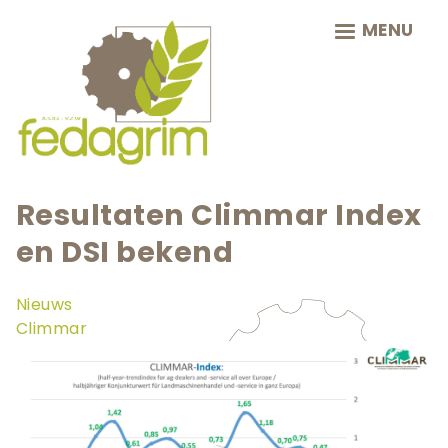
Skip
MENU
to
main
navigation
Resultaten Climmar Index
en DSI bekend
Nieuws
Climmar
Teaser
afbeelding