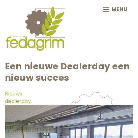
Skip
MENU
to
main
navigation
Een nieuwe Dealerday een
nieuw succes
Nieuws
dealerday
Teaser
afbeelding