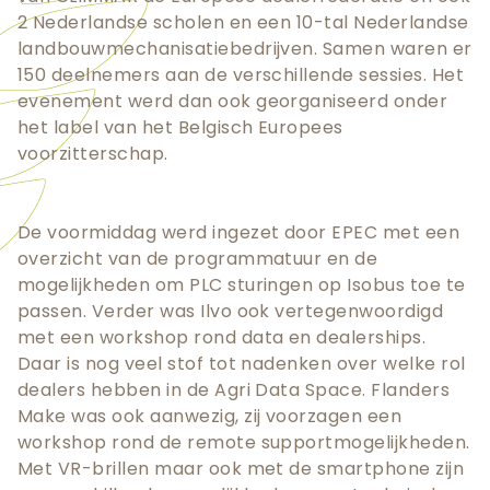
2 Nederlandse scholen en een 10-tal Nederlandse
landbouwmechanisatiebedrijven. Samen waren er
150 deelnemers aan de verschillende sessies. Het
evenement werd dan ook georganiseerd onder
het label van het Belgisch Europees
voorzitterschap.
De voormiddag werd ingezet door EPEC met een
overzicht van de programmatuur en de
mogelijkheden om PLC sturingen op Isobus toe te
passen. Verder was Ilvo ook vertegenwoordigd
met een workshop rond data en dealerships.
Daar is nog veel stof tot nadenken over welke rol
dealers hebben in de Agri Data Space. Flanders
Make was ook aanwezig, zij voorzagen een
workshop rond de remote supportmogelijkheden.
Met VR-brillen maar ook met de smartphone zijn