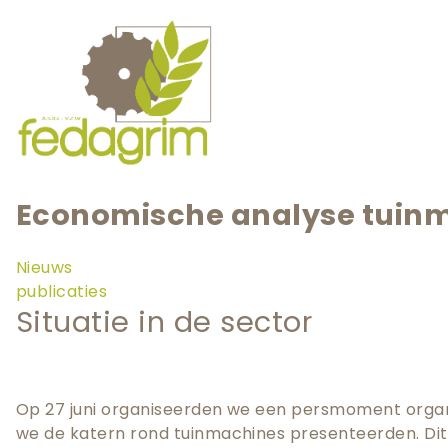
Skip
to
main
User
navigation
account
menu
Main
navigation
Economische analyse tuinm
Nieuws
publicaties
Situatie in de sector
Op 27 juni organiseerden we een persmoment organ
we de katern rond tuinmachines presenteerden. D