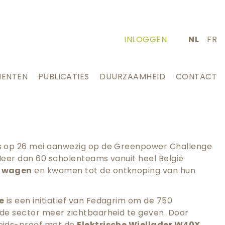
INLOGGEN
NL
FR
MENTEN
PUBLICATIES
DUURZAAMHEID
CONTACT
s op 26 mei aanwezig op de Greenpower Challenge
 Meer dan 60 scholenteams vanuit heel België
e wagen
en kwamen tot de ontknoping van hun
e
is een initiatief van Fedagrim om de 750
de sector meer zichtbaarheid te geven. Door
eids-proef met de
Elektrische Wiellader W40X