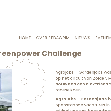
HOME
OVER FEDAGRIM
NIEUWS
EVENE
Greenpower Challenge
Agrojobs – Gardenjobs wa
op het circuit van Zolder.
bouwden een elektrisch
raceseizoen.
Agrojobs – Gardenjobs.b
openstaande vacatures in 
middel van een behendigh